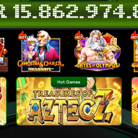
Hot Games