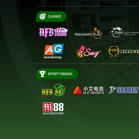
CASINO
SPORTSBOOK