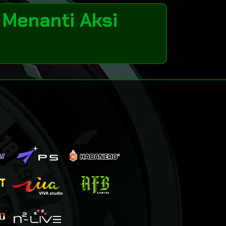
Menanti Aksi